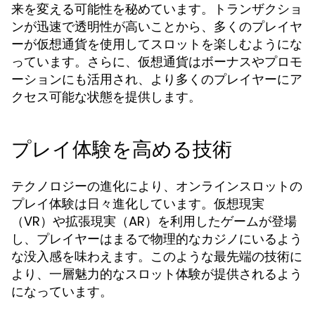
来を変える可能性を秘めています。トランザクショ
ンが迅速で透明性が高いことから、多くのプレイヤ
ーが仮想通貨を使用してスロットを楽しむようにな
っています。さらに、仮想通貨はボーナスやプロモ
ーションにも活用され、より多くのプレイヤーにア
クセス可能な状態を提供します。
プレイ体験を高める技術
テクノロジーの進化により、オンラインスロットの
プレイ体験は日々進化しています。仮想現実
（VR）や拡張現実（AR）を利用したゲームが登場
し、プレイヤーはまるで物理的なカジノにいるよう
な没入感を味わえます。このような最先端の技術に
より、一層魅力的なスロット体験が提供されるよう
になっています。