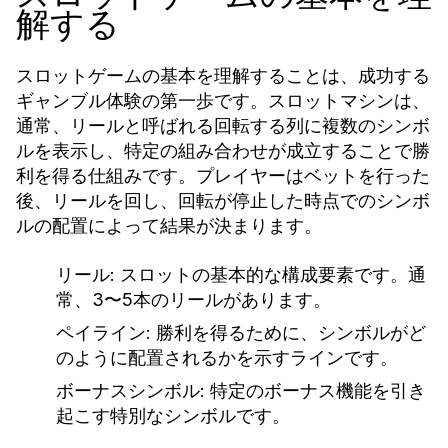
解する
スロットゲームの基本を理解することは、成功する
ギャンブル体験の第一歩です。スロットマシンは、
通常、リールと呼ばれる回転する列に複数のシンボ
ルを表示し、特定の組み合わせが成立することで勝
利を得る仕組みです。プレイヤーはベットを行った
後、リールを回し、回転が停止した時点でのシンボ
ルの配置によって結果が決まります。
リール:
スロットの基本的な構成要素です。通
常、3〜5本のリールがあります。
ペイライン:
勝利を得るために、シンボルがど
のように配置されるかを示すラインです。
ボーナスシンボル:
特定のボーナス機能を引き
起こす特別なシンボルです。