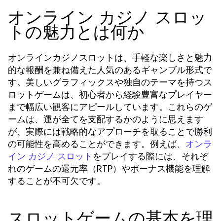
オンライン カジノ スロッ
トの魅力とは何か
オンラインカジノスロットは、手軽な楽しさと魅力
的な報酬を兼ね備えた人気のあるギャンブル形式で
す。美しいグラフィックスや独自のテーマを持つス
ロットゲームは、初心者から経験豊富なプレイヤー
まで幅広い観客にアピールしています。これらのゲ
ームは、運が全てを支配するかのように思えます
が、実際には戦略的なアプローチを取ることで勝利
の可能性を高めることができます。例えば、
オンラ
をプレイする際には、それぞ
イン カジノ スロット
れのゲームの還元率（RTP）やボーナス機能を理解
することが不可欠です。
スロットゲームの基本を理