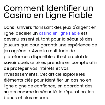
Comment Identifier un
Casino en Ligne Fiable
Dans l'univers florissant des jeux d'argent en
ligne, déceler un
est
casino en ligne fiable
devenu essentiel, tant pour la sécurité des
joueurs que pour garantir une expérience de
jeu agréable. Avec la multitude de
plateformes disponibles, il est crucial de
savoir quels critères prendre en compte afin
de protéger vos intérêts et vos
investissements. Cet article explore les
éléments clés pour identifier un casino en
ligne digne de confiance, en abordant des
sujets comme la sécurité, la réputation, les
bonus et plus encore.