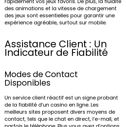
rapidement vos jeux favoris. De plus, la fluidité
des animations et la vitesse de chargement
des jeux sont essentielles pour garantir une
expérience agréable, surtout sur mobile.
Assistance Client : Un
Indicateur de Fiabilité
Modes de Contact
Disponibles
Un service client réactif est un signe probant
de la fiabilité d’un casino en ligne. Les
meilleurs sites proposent divers moyens de
contact, tels que le chat en direct, l’e-mail, et
parfois le téléphone. Plus vous avez d’options