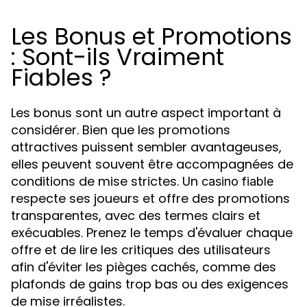
Les Bonus et Promotions
: Sont-ils Vraiment
Fiables ?
Les bonus sont un autre aspect important à
considérer. Bien que les promotions
attractives puissent sembler avantageuses,
elles peuvent souvent être accompagnées de
conditions de mise strictes. Un
casino fiable
respecte ses joueurs et offre des promotions
transparentes, avec des termes clairs et
exécuables. Prenez le temps d'évaluer chaque
offre et de lire les critiques des utilisateurs
afin d'éviter les pièges cachés, comme des
plafonds de gains trop bas ou des exigences
de mise irréalistes.