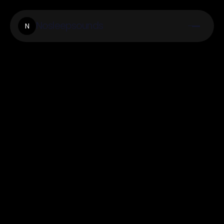
Nosleepsounds
N