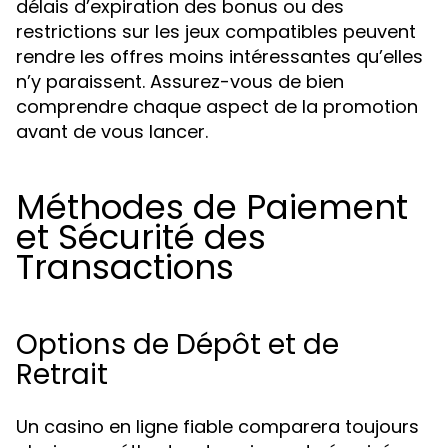
délais d’expiration des bonus ou des
restrictions sur les jeux compatibles peuvent
rendre les offres moins intéressantes qu’elles
n’y paraissent. Assurez-vous de bien
comprendre chaque aspect de la promotion
avant de vous lancer.
Méthodes de Paiement
et Sécurité des
Transactions
Options de Dépôt et de
Retrait
Un casino en ligne fiable comparera toujours