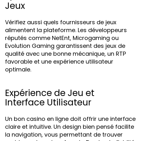
Jeux
Vérifiez aussi quels fournisseurs de jeux
alimentent la plateforme. Les développeurs
réputés comme NetEnt, Microgaming ou
Evolution Gaming garantissent des jeux de
qualité avec une bonne mécanique, un RTP
favorable et une expérience utilisateur
optimale.
Expérience de Jeu et
Interface Utilisateur
Un bon casino en ligne doit offrir une interface
claire et intuitive. Un design bien pensé facilite
la navigation, vous permettant de trouver