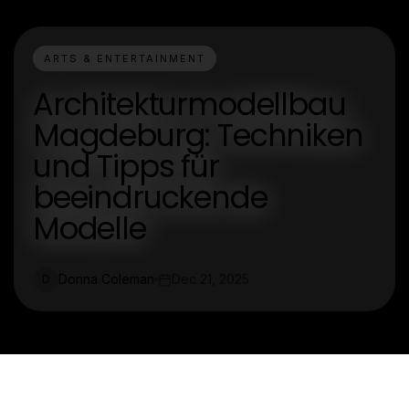
ARTS & ENTERTAINMENT
Architekturmodellbau
Magdeburg: Techniken
und Tipps für
beeindruckende
Modelle
Donna Coleman
Dec 21, 2025
D