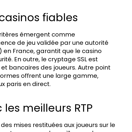
 casinos fiables
s critères émergent comme
ence de jeu validée par une autorité
) en France, garantit que le casino
ité. En outre, le cryptage SSL est
et bancaires des joueurs. Autre point
ateformes offrent une large gamme,
x paris en direct.
 les meilleurs RTP
 des mises restituées aux joueurs sur le