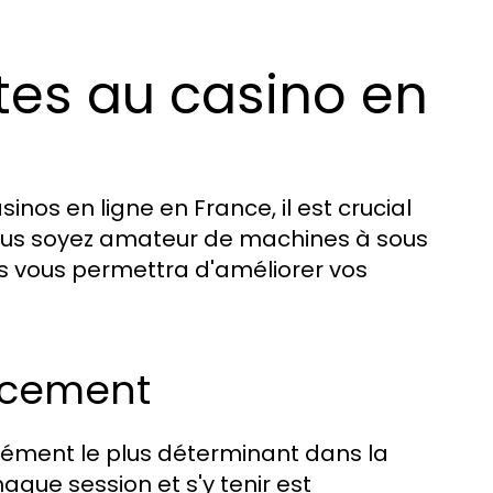
tes au casino en
nos en ligne en France, il est crucial
vous soyez amateur de machines à sous
es vous permettra d'améliorer vos
cacement
élément le plus déterminant dans la
aque session et s'y tenir est