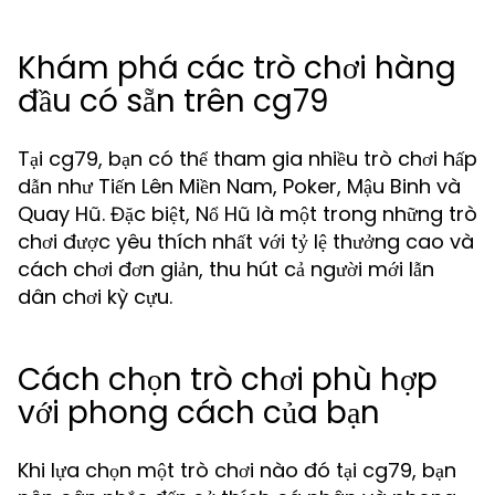
Khám phá các trò chơi hàng
đầu có sẵn trên cg79
Tại cg79, bạn có thể tham gia nhiều trò chơi hấp
dẫn như Tiến Lên Miền Nam, Poker, Mậu Binh và
Quay Hũ. Đặc biệt, Nổ Hũ là một trong những trò
chơi được yêu thích nhất với tỷ lệ thưởng cao và
cách chơi đơn giản, thu hút cả người mới lẫn
dân chơi kỳ cựu.
Cách chọn trò chơi phù hợp
với phong cách của bạn
Khi lựa chọn một trò chơi nào đó tại cg79, bạn