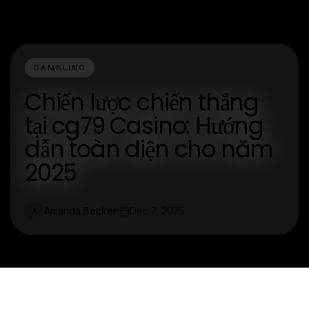
GAMBLING
Chiến lược chiến thắng
tại cg79 Casino: Hướng
dẫn toàn diện cho năm
2025
Amanda Becker
Dec 7, 2025
A