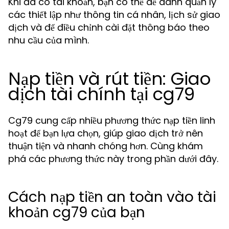
Khi đã có tài khoản, bạn có thể dễ dành quản lý
các thiết lập như thông tin cá nhân, lịch sử giao
dịch và để điều chỉnh cài đặt thông báo theo
nhu cầu của mình.
Nạp tiền và rút tiền: Giao
dịch tài chính tại cg79
Cg79 cung cấp nhiều phương thức nạp tiền linh
hoạt để bạn lựa chọn, giúp giao dịch trở nên
thuận tiện và nhanh chóng hơn. Cùng khám
phá các phương thức này trong phần dưới đây.
Cách nạp tiền an toàn vào tài
khoản cg79 của bạn