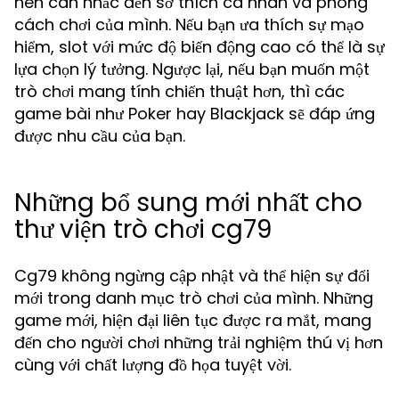
nên cân nhắc đến sở thích cá nhân và phong
cách chơi của mình. Nếu bạn ưa thích sự mạo
hiểm, slot với mức độ biến động cao có thể là sự
lựa chọn lý tưởng. Ngược lại, nếu bạn muốn một
trò chơi mang tính chiến thuật hơn, thì các
game bài như Poker hay Blackjack sẽ đáp ứng
được nhu cầu của bạn.
Những bổ sung mới nhất cho
thư viện trò chơi cg79
Cg79 không ngừng cập nhật và thể hiện sự đổi
mới trong danh mục trò chơi của mình. Những
game mới, hiện đại liên tục được ra mắt, mang
đến cho người chơi những trải nghiệm thú vị hơn
cùng với chất lượng đồ họa tuyệt vời.