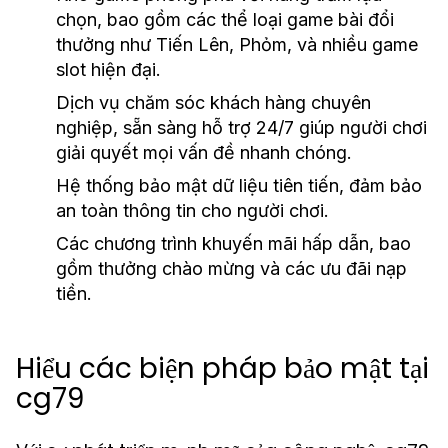
chọn, bao gồm các thể loại game bài đổi
thưởng như Tiến Lên, Phỏm, và nhiều game
slot hiện đại.
Dịch vụ chăm sóc khách hàng chuyên
nghiệp, sẵn sàng hỗ trợ 24/7 giúp người chơi
giải quyết mọi vấn đề nhanh chóng.
Hệ thống bảo mật dữ liệu tiên tiến, đảm bảo
an toàn thông tin cho người chơi.
Các chương trình khuyến mãi hấp dẫn, bao
gồm thưởng chào mừng và các ưu đãi nạp
tiền.
Hiểu các biện pháp bảo mật tại
cg79