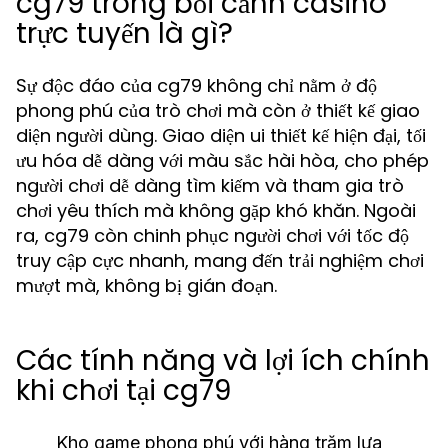
cg79 trong bối cảnh casino
trực tuyến là gì?
Sự độc đáo của cg79 không chỉ nằm ở độ
phong phú của trò chơi mà còn ở thiết kế giao
diện người dùng. Giao diện ui thiết kế hiện đại, tối
ưu hóa dễ dàng với màu sắc hài hòa, cho phép
người chơi dễ dàng tìm kiếm và tham gia trò
chơi yêu thích mà không gặp khó khăn. Ngoài
ra, cg79 còn chinh phục người chơi với tốc độ
truy cập cực nhanh, mang đến trải nghiệm chơi
mượt mà, không bị gián đoạn.
Các tính năng và lợi ích chính
khi chơi tại cg79
Kho game phong phú với hàng trăm lựa