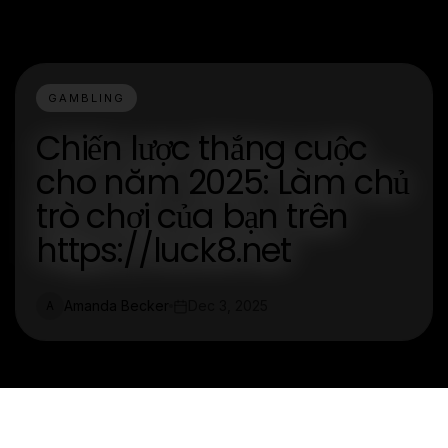
GAMBLING
Chiến lược thắng cuộc
cho năm 2025: Làm chủ
trò chơi của bạn trên
https://luck8.net
Amanda Becker
Dec 3, 2025
A