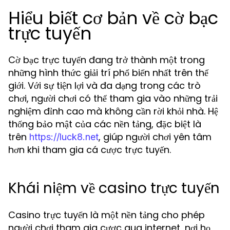
Hiểu biết cơ bản về cờ bạc
trực tuyến
Cờ bạc trực tuyến đang trở thành một trong
những hình thức giải trí phổ biến nhất trên thế
giới. Với sự tiện lợi và đa dạng trong các trò
chơi, người chơi có thể tham gia vào những trải
nghiệm đỉnh cao mà không cần rời khỏi nhà. Hệ
thống bảo mật của các nền tảng, đặc biệt là
trên
, giúp người chơi yên tâm
https://luck8.net
hơn khi tham gia cá cược trực tuyến.
Khái niệm về casino trực tuyến
Casino trực tuyến là một nền tảng cho phép
người chơi tham gia cược qua internet, nơi họ