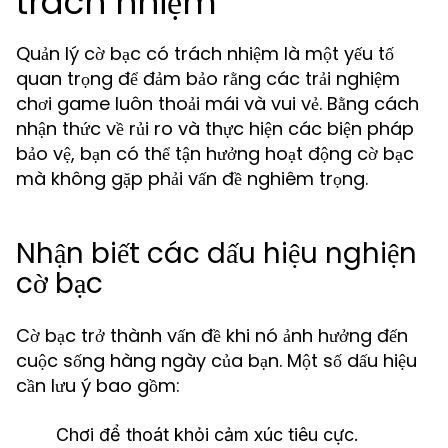
trách nhiệm
Quản lý cờ bạc có trách nhiệm là một yếu tố
quan trọng để đảm bảo rằng các trải nghiệm
chơi game luôn thoải mái và vui vẻ. Bằng cách
nhận thức về rủi ro và thực hiện các biện pháp
bảo vệ, bạn có thể tận hưởng hoạt động cờ bạc
mà không gặp phải vấn đề nghiêm trọng.
Nhận biết các dấu hiệu nghiện
cờ bạc
Cờ bạc trở thành vấn đề khi nó ảnh hưởng đến
cuộc sống hàng ngày của bạn. Một số dấu hiệu
cần lưu ý bao gồm:
Chơi để thoát khỏi cảm xúc tiêu cực.