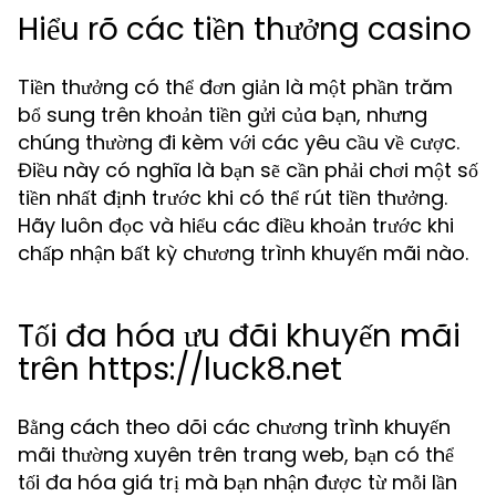
Hiểu rõ các tiền thưởng casino
Tiền thưởng có thể đơn giản là một phần trăm
bổ sung trên khoản tiền gửi của bạn, nhưng
chúng thường đi kèm với các yêu cầu về cược.
Điều này có nghĩa là bạn sẽ cần phải chơi một số
tiền nhất định trước khi có thể rút tiền thưởng.
Hãy luôn đọc và hiểu các điều khoản trước khi
chấp nhận bất kỳ chương trình khuyến mãi nào.
Tối đa hóa ưu đãi khuyến mãi
trên https://luck8.net
Bằng cách theo dõi các chương trình khuyến
mãi thường xuyên trên trang web, bạn có thể
tối đa hóa giá trị mà bạn nhận được từ mỗi lần