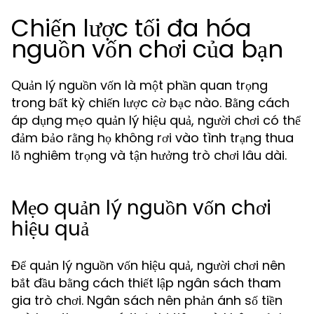
Chiến lược tối đa hóa
nguồn vốn chơi của bạn
Quản lý nguồn vốn là một phần quan trọng
trong bất kỳ chiến lược cờ bạc nào. Bằng cách
áp dụng mẹo quản lý hiệu quả, người chơi có thể
đảm bảo rằng họ không rơi vào tình trạng thua
lỗ nghiêm trọng và tận hưởng trò chơi lâu dài.
Mẹo quản lý nguồn vốn chơi
hiệu quả
Để quản lý nguồn vốn hiệu quả, người chơi nên
bắt đầu bằng cách thiết lập ngân sách tham
gia trò chơi. Ngân sách nên phản ánh số tiền