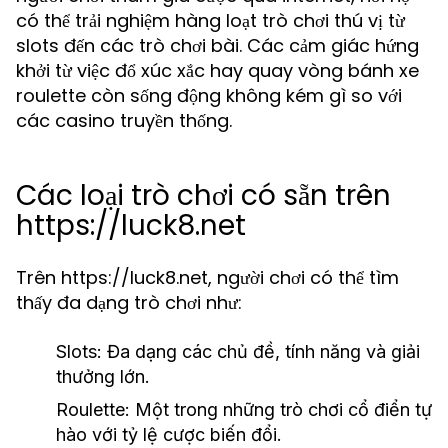
có thể trải nghiệm hàng loạt trò chơi thú vị từ
slots đến các trò chơi bài. Các cảm giác hứng
khởi từ việc đổ xúc xắc hay quay vòng bánh xe
roulette còn sống động không kém gì so với
các casino truyền thống.
Các loại trò chơi có sẵn trên
https://luck8.net
Trên https://luck8.net, người chơi có thể tìm
thấy đa dạng trò chơi như:
Slots: Đa dạng các chủ đề, tính năng và giải
thưởng lớn.
Roulette: Một trong những trò chơi cổ điển tự
hào với tỷ lệ cược biến đổi.