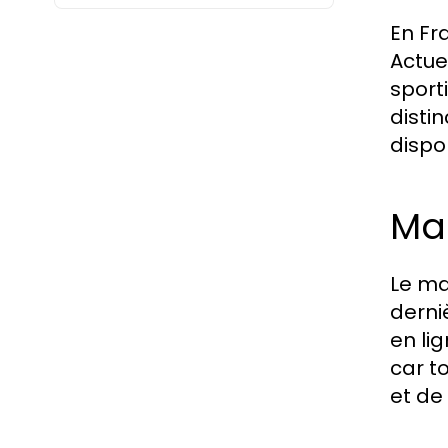
En Fr
Actue
sporti
distin
dispo
Ma
Le ma
derni
en li
car t
et de 