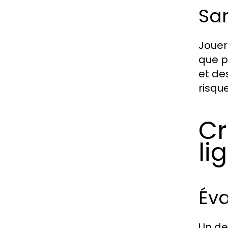
San
Jouer
que p
et des
risqu
Cr
li
Éva
Un des