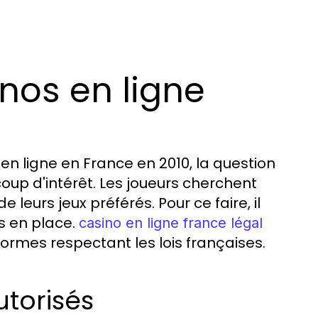
nos en ligne
en ligne en France en 2010, la question
coup d'intérêt. Les joueurs cherchent
e leurs jeux préférés. Pour ce faire, il
ns en place.
casino en ligne france légal
ormes respectant les lois françaises.
utorisés