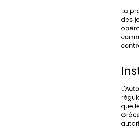
La pr
des j
opéra
comme
contrô
Ins
L'Aut
régula
que l
Grâce
autor