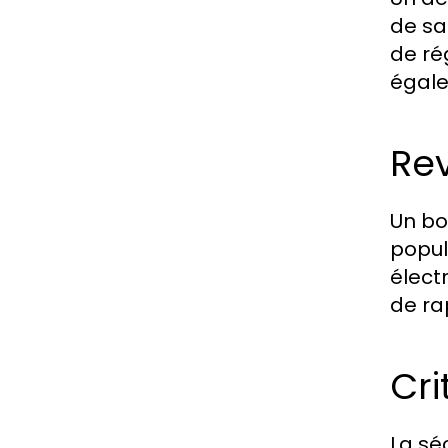
de sa
de ré
égalem
Rev
Un bo
popul
élect
de ra
Cri
La sé