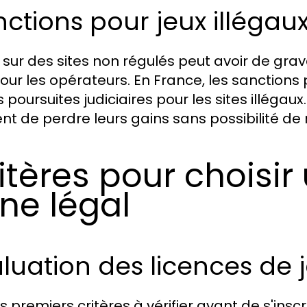
ctions pour jeux illégau
 sur des sites non régulés peut avoir de gra
our les opérateurs. En France, les sanction
 poursuites judiciaires pour les sites illégaux. 
ent de perdre leurs gains sans possibilité de 
itères pour choisir
gne légal
luation des licences de 
 premiers critères à vérifier avant de s'inscri