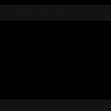
Home Page
News
About Us
Contact us