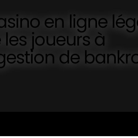
ino en ligne lég
 les joueurs à
gestion de bankro