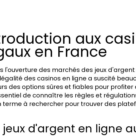
troduction aux casi
gaux en France
s l'ouverture des marchés des jeux d'argent 
 légalité des casinos en ligne a suscité beau
rs des options sûres et fiables pour profiter d
ssentiel de connaître les règles et régulatio
n terme à rechercher pour trouver des platef
 jeux d'argent en ligne a