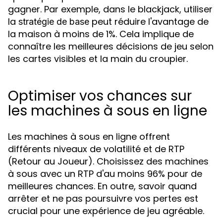
gagner. Par exemple, dans le blackjack, utiliser
la
peut réduire l'avantage de
stratégie de base
la maison à moins de 1%. Cela implique de
connaître les meilleures décisions de jeu selon
les cartes visibles et la main du croupier.
Optimiser vos chances sur
les machines à sous en ligne
Les machines à sous en ligne offrent
différents niveaux de volatilité et de RTP
(Retour au Joueur). Choisissez des machines
à sous avec un RTP d'au moins 96% pour de
meilleures chances. En outre, savoir quand
arrêter et ne pas poursuivre vos pertes est
crucial pour une expérience de jeu agréable.