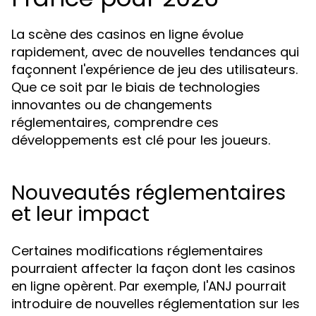
La scène des casinos en ligne évolue
rapidement, avec de nouvelles tendances qui
façonnent l'expérience de jeu des utilisateurs.
Que ce soit par le biais de technologies
innovantes ou de changements
réglementaires, comprendre ces
développements est clé pour les joueurs.
Nouveautés réglementaires
et leur impact
Certaines modifications réglementaires
pourraient affecter la façon dont les casinos
en ligne opèrent. Par exemple, l'ANJ pourrait
introduire de nouvelles réglementation sur les