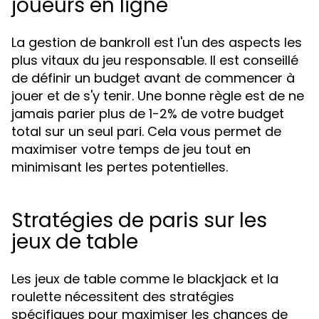
joueurs en ligne
La gestion de bankroll est l'un des aspects les
plus vitaux du jeu responsable. Il est conseillé
de définir un budget avant de commencer à
jouer et de s'y tenir. Une bonne règle est de ne
jamais parier plus de 1-2% de votre budget
total sur un seul pari. Cela vous permet de
maximiser votre temps de jeu tout en
minimisant les pertes potentielles.
Stratégies de paris sur les
jeux de table
Les jeux de table comme le blackjack et la
roulette nécessitent des stratégies
spécifiques pour maximiser les chances de