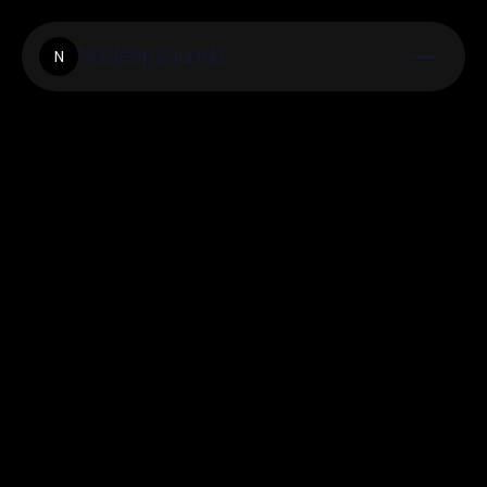
Nosleepsounds
N