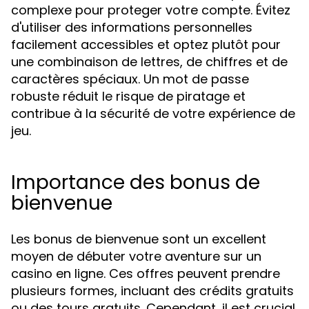
complexe pour proteger votre compte. Évitez
d'utiliser des informations personnelles
facilement accessibles et optez plutôt pour
une combinaison de lettres, de chiffres et de
caractères spéciaux. Un mot de passe
robuste réduit le risque de piratage et
contribue à la sécurité de votre expérience de
jeu.
Importance des bonus de
bienvenue
Les bonus de bienvenue sont un excellent
moyen de débuter votre aventure sur un
casino en ligne. Ces offres peuvent prendre
plusieurs formes, incluant des crédits gratuits
ou des tours gratuits. Cependant, il est crucial