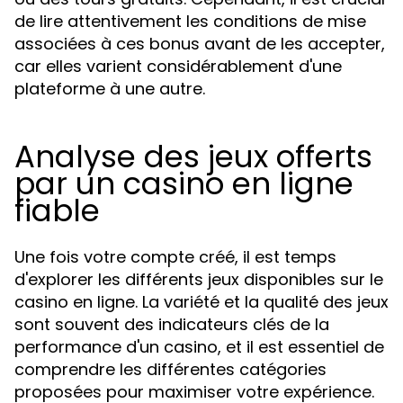
de lire attentivement les conditions de mise
associées à ces bonus avant de les accepter,
car elles varient considérablement d'une
plateforme à une autre.
Analyse des jeux offerts
par un casino en ligne
fiable
Une fois votre compte créé, il est temps
d'explorer les différents jeux disponibles sur le
casino en ligne. La variété et la qualité des jeux
sont souvent des indicateurs clés de la
performance d'un casino, et il est essentiel de
comprendre les différentes catégories
proposées pour maximiser votre expérience.