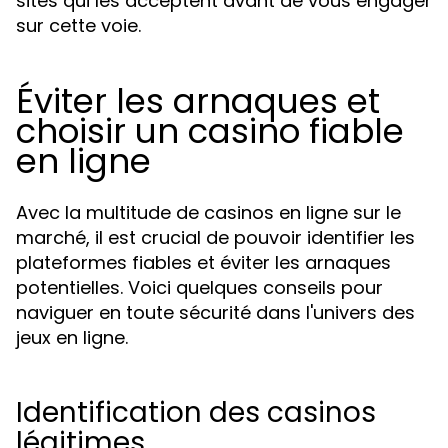
sites qui les acceptent avant de vous engager
sur cette voie.
Éviter les arnaques et
choisir un casino fiable
en ligne
Avec la multitude de casinos en ligne sur le
marché, il est crucial de pouvoir identifier les
plateformes fiables et éviter les arnaques
potentielles. Voici quelques conseils pour
naviguer en toute sécurité dans l'univers des
jeux en ligne.
Identification des casinos
légitimes