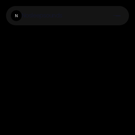
Nosleepsounds
N