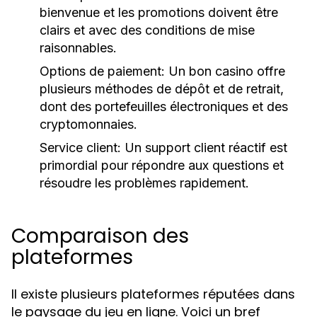
bienvenue et les promotions doivent être
clairs et avec des conditions de mise
raisonnables.
Options de paiement
: Un bon casino offre
plusieurs méthodes de dépôt et de retrait,
dont des portefeuilles électroniques et des
cryptomonnaies.
Service client
: Un support client réactif est
primordial pour répondre aux questions et
résoudre les problèmes rapidement.
Comparaison des
plateformes
Il existe plusieurs plateformes réputées dans
le paysage du jeu en ligne. Voici un bref