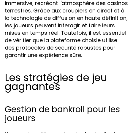
immersive, recréant l'atmosphère des casinos
terrestres. Grâce aux croupiers en direct et à
la technologie de diffusion en haute définition,
les joueurs peuvent interagir et faire leurs
mises en temps réel. Toutefois, il est essentiel
de vérifier que la plateforme choisie utilise
des protocoles de sécurité robustes pour
garantir une expérience sûre.
Les stratégies de jeu
gagnantes
Gestion de bankroll pour les
joueurs