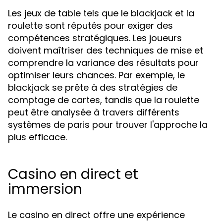
Les jeux de table tels que le blackjack et la
roulette sont réputés pour exiger des
compétences stratégiques. Les joueurs
doivent maîtriser des techniques de mise et
comprendre la variance des résultats pour
optimiser leurs chances. Par exemple, le
blackjack se prête à des stratégies de
comptage de cartes, tandis que la roulette
peut être analysée à travers différents
systèmes de paris pour trouver l'approche la
plus efficace.
Casino en direct et
immersion
Le casino en direct offre une expérience