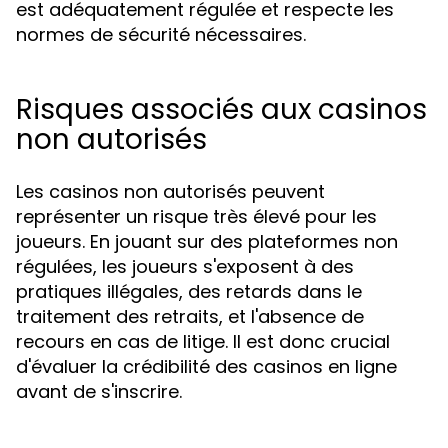
est adéquatement régulée et respecte les
normes de sécurité nécessaires.
Risques associés aux casinos
non autorisés
Les casinos non autorisés peuvent
représenter un risque très élevé pour les
joueurs. En jouant sur des plateformes non
régulées, les joueurs s'exposent à des
pratiques illégales, des retards dans le
traitement des retraits, et l'absence de
recours en cas de litige. Il est donc crucial
d'évaluer la crédibilité des casinos en ligne
avant de s'inscrire.