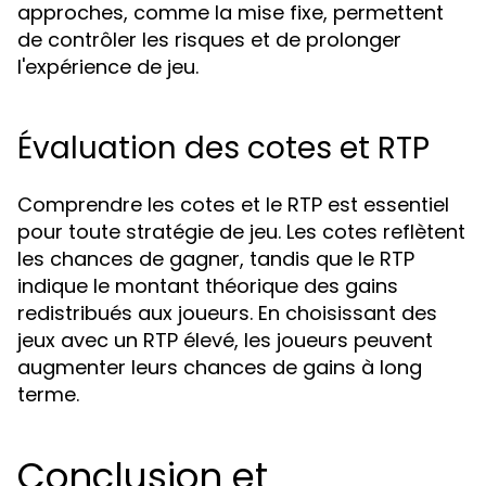
approches, comme la mise fixe, permettent
de contrôler les risques et de prolonger
l'expérience de jeu.
Évaluation des cotes et RTP
Comprendre les cotes et le RTP est essentiel
pour toute stratégie de jeu. Les cotes reflètent
les chances de gagner, tandis que le RTP
indique le montant théorique des gains
redistribués aux joueurs. En choisissant des
jeux avec un RTP élevé, les joueurs peuvent
augmenter leurs chances de gains à long
terme.
Conclusion et