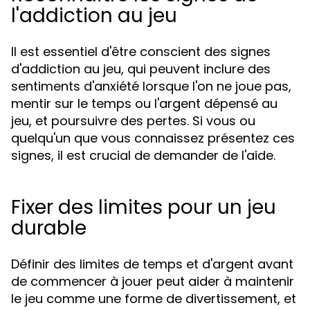
l'addiction au jeu
Il est essentiel d'être conscient des signes
d'addiction au jeu, qui peuvent inclure des
sentiments d'anxiété lorsque l'on ne joue pas,
mentir sur le temps ou l'argent dépensé au
jeu, et poursuivre des pertes. Si vous ou
quelqu'un que vous connaissez présentez ces
signes, il est crucial de demander de l'aide.
Fixer des limites pour un jeu
durable
Définir des limites de temps et d'argent avant
de commencer à jouer peut aider à maintenir
le jeu comme une forme de divertissement, et