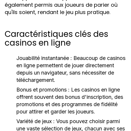
également permis aux joueurs de parier où
qu'ils soient, rendant le jeu plus pratique.
Caractéristiques clés des
casinos en ligne
Jouabilité instantanée :
Beaucoup de casinos
en ligne permettent de jouer directement
depuis un navigateur, sans nécessiter de
téléchargement.
Bonus et promotions :
Les casinos en ligne
offrent souvent des bonus d'inscription, des
promotions et des programmes de fidélité
pour attirer et garder les joueurs.
Variété de jeux :
Vous pouvez choisir parmi
une vaste sélection de jeux, chacun avec ses