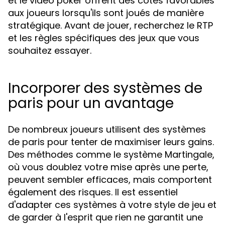
et le vidéo poker offrent des cotes favorables
aux joueurs lorsqu'ils sont joués de manière
stratégique. Avant de jouer, recherchez le RTP
et les règles spécifiques des jeux que vous
souhaitez essayer.
Incorporer des systèmes de
paris pour un avantage
De nombreux joueurs utilisent des systèmes
de paris pour tenter de maximiser leurs gains.
Des méthodes comme le système Martingale,
où vous doublez votre mise après une perte,
peuvent sembler efficaces, mais comportent
également des risques. Il est essentiel
d'adapter ces systèmes à votre style de jeu et
de garder à l'esprit que rien ne garantit une