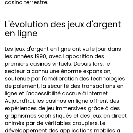
casino terrestre.
L'évolution des jeux d'argent
en ligne
Les jeux d'argent en ligne ont vu le jour dans
les années 1990, avec l'apparition des
premiers casinos virtuels. Depuis lors, le
secteur a connu une énorme expansion,
soutenue par l'amélioration des technologies
de paiement, la sécurité des transactions en
ligne et l'accessibilité accrue à Internet.
Aujourd'hui, les casinos en ligne offrent des
expériences de jeu immersives grâce à des
graphismes sophistiqués et des jeux en direct
animés par de véritables croupiers. Le
développement des applications mobiles a