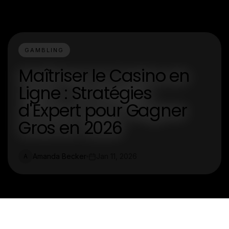
GAMBLING
Maîtriser le Casino en
Ligne : Stratégies
d'Expert pour Gagner
Gros en 2026
Amanda Becker
Jan 11, 2026
A