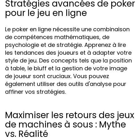
Stratégies avancées de poker
pour le jeu en ligne
Le poker en ligne nécessite une combinaison
de compétences mathématiques, de
psychologie et de stratégie. Apprenez à lire
les tendances des joueurs et à adapter votre
style de jeu. Des concepts tels que la position
à table, le bluff et la gestion de votre image
de joueur sont cruciaux. Vous pouvez
également utiliser des outils d'analyse pour
affiner vos stratégies.
Maximiser les retours des jeux
de machines à sous : Mythe
vs. Réalité