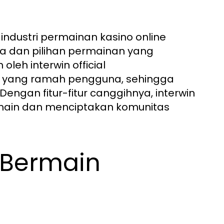
industri permainan kasino online
sa dan pilihan permainan yang
leh interwin official
n yang ramah pengguna, sehingga
engan fitur-fitur canggihnya, interwin
 pemain dan menciptakan komunitas
 Bermain