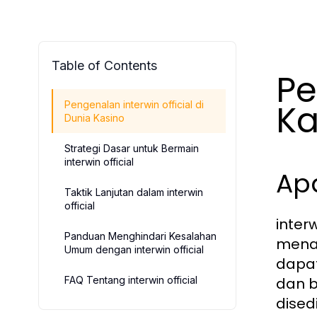
Table of Contents
Pe
Ka
Pengenalan interwin official di
Dunia Kasino
Strategi Dasar untuk Bermain
interwin official
Apa
Taktik Lanjutan dalam interwin
official
inter
Panduan Menghindari Kesalahan
menar
Umum dengan interwin official
dapat
FAQ Tentang interwin official
dan b
dised