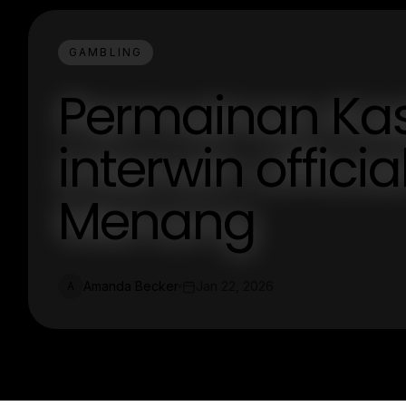
GAMBLING
Permainan Kasi
interwin offici
Menang
Amanda Becker
Jan 22, 2026
A