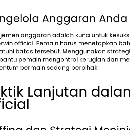
ngelola Anggaran Anda
emen anggaran adalah kunci untuk kesuk
terwin official. Pemain harus menetapkan ba
uhi batas tersebut. Menggunakan strateg
antu pemain mengontrol kerugian dan me
ntum bermain sedang berpihak.
ktik Lanjutan dala
ficial