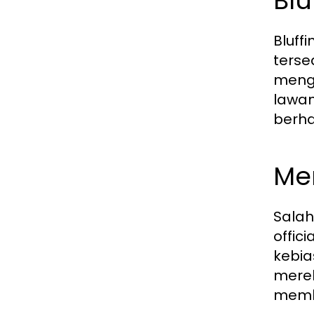
Blu
Bluff
terse
mengg
lawa
berhas
Me
Salah
offic
kebia
merek
membu