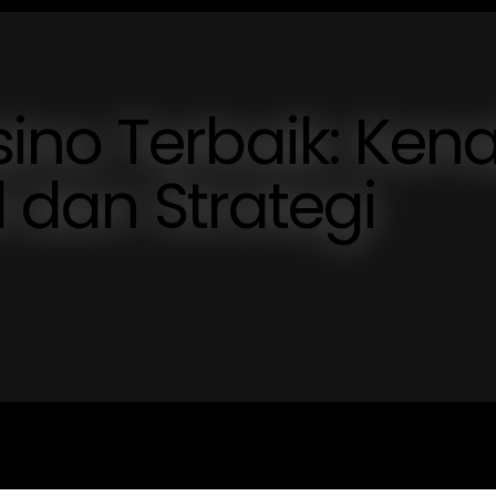
no Terbaik: Kena
al dan Strategi