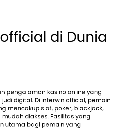
fficial di Dunia
kan pengalaman kasino online yang
 digital. Di interwin official, pemain
 mencakup slot, poker, blackjack,
mudah diakses. Fasilitas yang
han utama bagi pemain yang