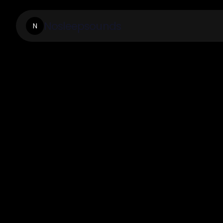
Nosleepsounds
N