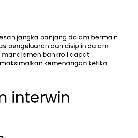
sesan jangka panjang dalam bermain
tas pengeluaran dan disiplin dalam
i manajemen bankroll dapat
maksimalkan kemenangan ketika
m interwin