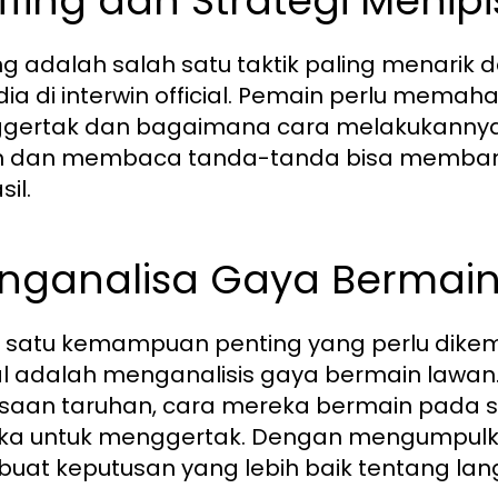
ffing dan Strategi Menipi
ing adalah salah satu taktik paling menarik
dia di interwin official. Pemain perlu mema
ertak dan bagaimana cara melakukannya d
n dan membaca tanda-tanda bisa membant
il.
nganalisa Gaya Bermai
 satu kemampuan penting yang perlu dikem
ial adalah menganalisis gaya bermain lawa
saan taruhan, cara mereka bermain pada si
a untuk menggertak. Dengan mengumpulkan
at keputusan yang lebih baik tentang lan