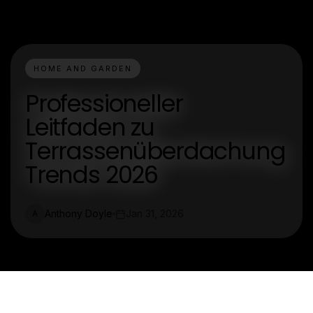
HOME AND GARDEN
Professioneller
Leitfaden zu
Terrassenüberdachung
Trends 2026
Anthony Doyle
Jan 31, 2026
A