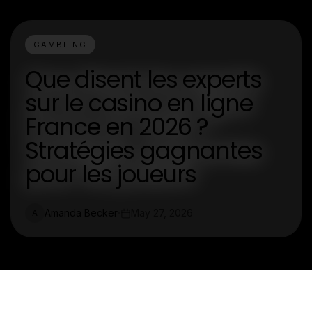
GAMBLING
Que disent les experts
sur le casino en ligne
France en 2026 ?
Stratégies gagnantes
pour les joueurs
Amanda Becker
May 27, 2026
A