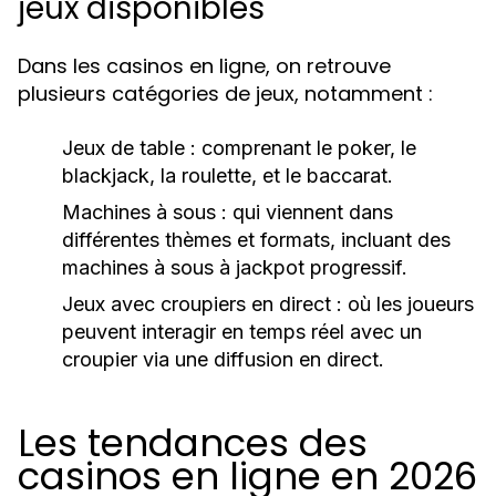
jeux disponibles
Dans les casinos en ligne, on retrouve
plusieurs catégories de jeux, notamment :
Jeux de table :
comprenant le poker, le
blackjack, la roulette, et le baccarat.
Machines à sous :
qui viennent dans
différentes thèmes et formats, incluant des
machines à sous à jackpot progressif.
Jeux avec croupiers en direct :
où les joueurs
peuvent interagir en temps réel avec un
croupier via une diffusion en direct.
Les tendances des
casinos en ligne en 2026