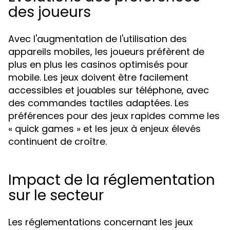
des joueurs
Avec l'augmentation de l'utilisation des
appareils mobiles, les joueurs préfèrent de
plus en plus les casinos optimisés pour
mobile. Les jeux doivent être facilement
accessibles et jouables sur téléphone, avec
des commandes tactiles adaptées. Les
préférences pour des jeux rapides comme les
« quick games » et les jeux à enjeux élevés
continuent de croître.
Impact de la réglementation
sur le secteur
Les réglementations concernant les jeux