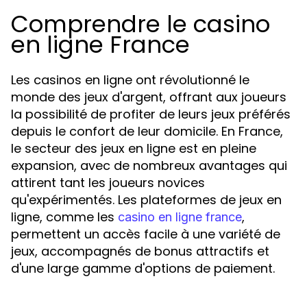
Comprendre le casino
en ligne France
Les casinos en ligne ont révolutionné le
monde des jeux d'argent, offrant aux joueurs
la possibilité de profiter de leurs jeux préférés
depuis le confort de leur domicile. En France,
le secteur des jeux en ligne est en pleine
expansion, avec de nombreux avantages qui
attirent tant les joueurs novices
qu'expérimentés. Les plateformes de jeux en
ligne, comme les
,
casino en ligne france
permettent un accès facile à une variété de
jeux, accompagnés de bonus attractifs et
d'une large gamme d'options de paiement.