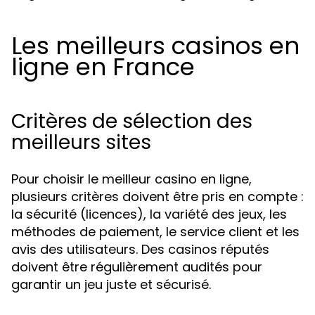
Les meilleurs casinos en
ligne en France
Critères de sélection des
meilleurs sites
Pour choisir le meilleur casino en ligne,
plusieurs critères doivent être pris en compte :
la sécurité (licences), la variété des jeux, les
méthodes de paiement, le service client et les
avis des utilisateurs. Des casinos réputés
doivent être régulièrement audités pour
garantir un jeu juste et sécurisé.