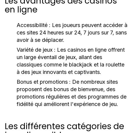
Les avantages des casinos
en ligne
Accessibilité :
Les joueurs peuvent accéder à
ces sites 24 heures sur 24, 7 jours sur 7, sans
avoir à se déplacer.
Variété de jeux :
Les casinos en ligne offrent
un large éventail de jeux, allant des
classiques comme le blackjack et la roulette
à des jeux innovants et captivants.
Bonus et promotions :
De nombreux sites
proposent des bonus de bienvenue, des
promotions régulières et des programmes de
fidélité qui améliorent l'expérience de jeu.
Les différentes catégories de