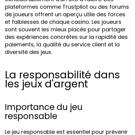
plateformes comme Trustpilot ou des forums
de joueurs offrent un aperçu utile des forces
et faiblesses de chaque casino. Les joueurs
sont souvent les mieux placés pour partager
des expériences concrètes sur la rapidité des
paiements, la qualité du service client et la
diversité des jeux.
La responsabilité dans
les jeux d'argent
Importance du jeu
responsable
Le jeu responsable est essentiel pour prévenir