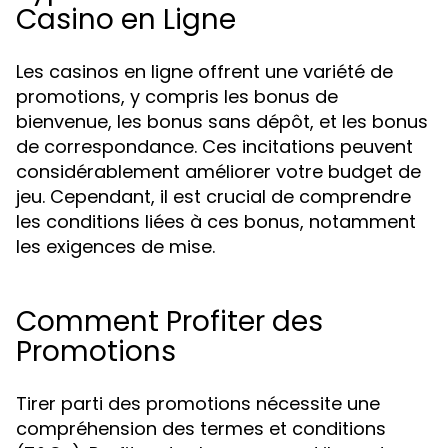
Casino en Ligne
Les casinos en ligne offrent une variété de
promotions, y compris les bonus de
bienvenue, les bonus sans dépôt, et les bonus
de correspondance. Ces incitations peuvent
considérablement améliorer votre budget de
jeu. Cependant, il est crucial de comprendre
les conditions liées à ces bonus, notamment
les exigences de mise.
Comment Profiter des
Promotions
Tirer parti des promotions nécessite une
compréhension des termes et conditions