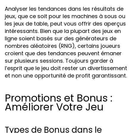
Analyser les tendances dans les résultats de
jeux, que ce soit pour les machines à sous ou
les jeux de table, peut vous offrir des aperçus
intéressants. Bien que la plupart des jeux en
ligne soient basés sur des générateurs de
nombres aléatoires (RNG), certains joueurs
croient que des tendances peuvent émaner
sur plusieurs sessions. Toujours garder à
l’esprit que le jeu doit rester un divertissement
et non une opportunité de profit garantissant.
Promotions et Bonus :
Améliorer Votre Jeu
Types de Bonus dans le