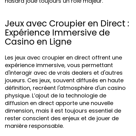
hasard joue toujours un rôle majeur.
Jeux avec Croupier en Direct :
Expérience Immersive de
Casino en Ligne
Les jeux avec croupier en direct offrent une
expérience immersive, vous permettant
d'interagir avec de vrais dealers et d'autres
joueurs. Ces jeux, souvent diffusés en haute
définition, recréent l'atmosphère d'un casino
physique. L’ajout de la technologie de
diffusion en direct apporte une nouvelle
dimension, mais il est toujours essentiel de
rester conscient des enjeux et de jouer de
manière responsable.