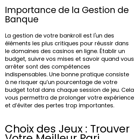
Importance de la Gestion de
Banque
La gestion de votre bankroll est l'un des
éléments les plus critiques pour réussir dans
le domaines des casinos en ligne. Établir un
budget, suivre vos mises et savoir quand vous
arrêter sont des compétences
indispensables. Une bonne pratique consiste
à ne risquer qu’un pourcentage de votre
budget total dans chaque session de jeu. Cela
vous permettra de prolonger votre expérience
et d’éviter des pertes trop importantes.
Choix des Jeux : Trouver
Votre Meilleur Pari