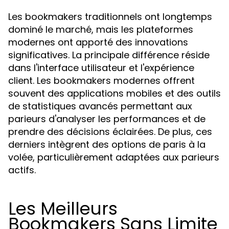
Les bookmakers traditionnels ont longtemps
dominé le marché, mais les plateformes
modernes ont apporté des innovations
significatives. La principale différence réside
dans l'interface utilisateur et l'expérience
client. Les bookmakers modernes offrent
souvent des applications mobiles et des outils
de statistiques avancés permettant aux
parieurs d'analyser les performances et de
prendre des décisions éclairées. De plus, ces
derniers intègrent des options de paris à la
volée, particulièrement adaptées aux parieurs
actifs.
Les Meilleurs
Bookmakers Sans Limite