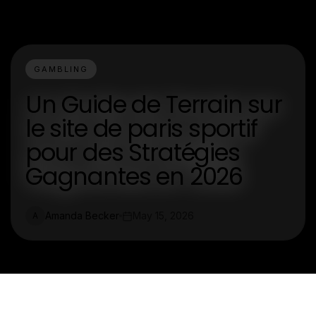
GAMBLING
Un Guide de Terrain sur
le site de paris sportif
pour des Stratégies
Gagnantes en 2026
Amanda Becker
May 15, 2026
A