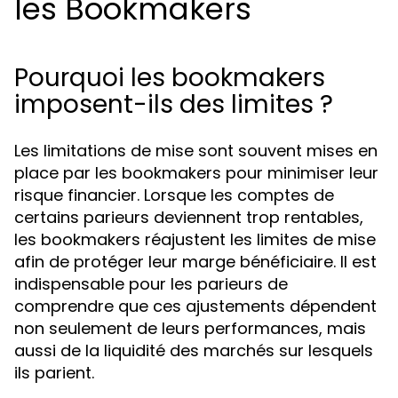
les Bookmakers
Pourquoi les bookmakers
imposent-ils des limites ?
Les limitations de mise sont souvent mises en
place par les bookmakers pour minimiser leur
risque financier. Lorsque les comptes de
certains parieurs deviennent trop rentables,
les bookmakers réajustent les limites de mise
afin de protéger leur marge bénéficiaire. Il est
indispensable pour les parieurs de
comprendre que ces ajustements dépendent
non seulement de leurs performances, mais
aussi de la liquidité des marchés sur lesquels
ils parient.