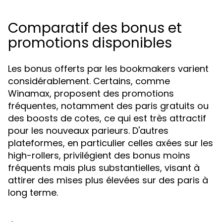
Comparatif des bonus et
promotions disponibles
Les bonus offerts par les bookmakers varient
considérablement. Certains, comme
Winamax, proposent des promotions
fréquentes, notamment des paris gratuits ou
des boosts de cotes, ce qui est très attractif
pour les nouveaux parieurs. D'autres
plateformes, en particulier celles axées sur les
high-rollers, privilégient des bonus moins
fréquents mais plus substantielles, visant à
attirer des mises plus élevées sur des paris à
long terme.