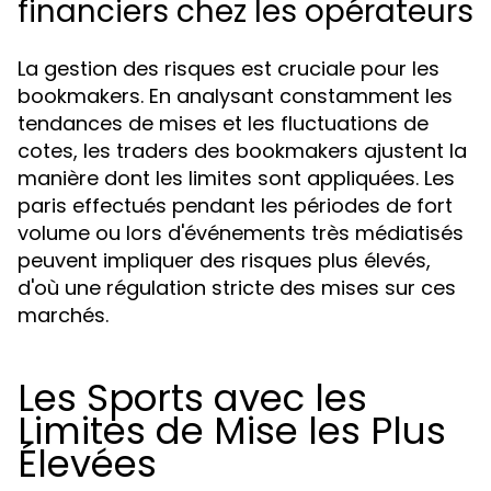
financiers chez les opérateurs
La gestion des risques est cruciale pour les
bookmakers. En analysant constamment les
tendances de mises et les fluctuations de
cotes, les traders des bookmakers ajustent la
manière dont les limites sont appliquées. Les
paris effectués pendant les périodes de fort
volume ou lors d'événements très médiatisés
peuvent impliquer des risques plus élevés,
d'où une régulation stricte des mises sur ces
marchés.
Les Sports avec les
Limites de Mise les Plus
Élevées