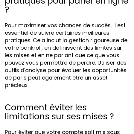
pratiques pour parier en ligne
?
Pour maximiser vos chances de succès, il est
essentiel de suivre certaines meilleures
pratiques. Cela inclut la gestion rigoureuse de
votre bankroll, en définissant des limites sur
les mises et en ne pariant que ce que vous
pouvez vous permettre de perdre. Utiliser des
outils d'analyse pour évaluer les opportunités
de paris peut également être un asset
précieux.
Comment éviter les
limitations sur ses mises ?
Pour éviter que votre compte soit mis sous