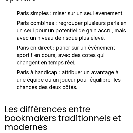
Paris simples :
miser sur un seul événement.
Paris combinés :
regrouper plusieurs paris en
un seul pour un potentiel de gain accru, mais
avec un niveau de risque plus élevé.
Paris en direct :
parier sur un événement
sportif en cours, avec des cotes qui
changent en temps réel.
Paris à handicap :
attribuer un avantage à
une équipe ou un joueur pour équilibrer les
chances des deux côtés.
Les différences entre
bookmakers traditionnels et
modernes