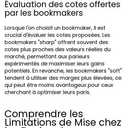
Évaluation des cotes offertes
par les bookmakers
Lorsque l'on choisit un bookmaker, il est
crucial d'évaluer les cotes proposées. Les
bookmakers "sharp" offrent souvent des
cotes plus proches des valeurs réelles du
marché, permettant aux parieurs
expérimentés de maximiser leurs gains
potentiels. En revanche, les bookmakers "soft"
tendent à utiliser des marges plus élevées, ce
qui peut être moins avantageux pour ceux
cherchant à optimiser leurs paris.
Comprendre les
Limitations de Mise chez