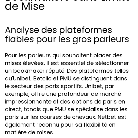
de Mise
Analyse des plateformes
fiables pour les gros parieurs
Pour les parieurs qui souhaitent placer des
mises élevées, il est essentiel de sélectionner
un bookmaker réputé. Des plateformes telles
qu'Unibet, Betclic et PMU se distinguent dans
le secteur des paris sportifs. Unibet, par
exemple, offre une profondeur de marché
impressionnante et des options de paris en
direct, tandis que PMU se spécialise dans les
paris sur les courses de chevaux. Netbet est
également reconnu pour sa flexibilité en
matière de mises.